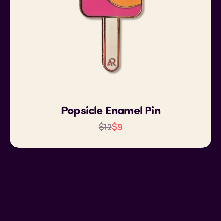
Popsicle Enamel Pin
$
12
$
9