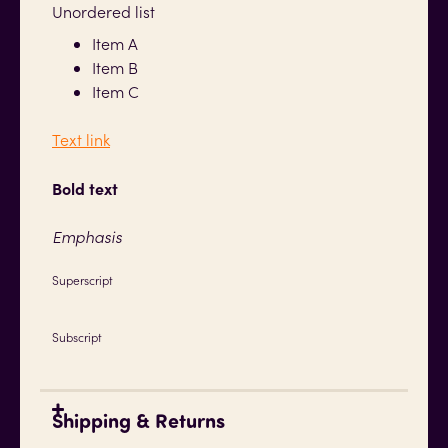
Unordered list
Item A
Item B
Item C
Text link
Bold text
Emphasis
Superscript
Subscript
Shipping & Returns