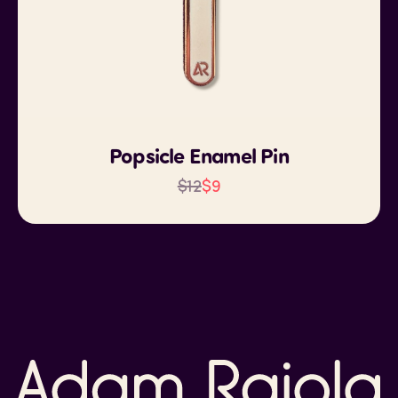
Popsicle Enamel Pin
$
12
$
9